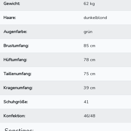
Gewicht:
62 kg
Haare:
dunkelblond
Augenfarbe:
grün
Brustumfang:
85 cm
Hüftumfang:
78 cm
Taillenumfang:
75 cm
Kragenumfang:
39 cm
Schuhgröße:
41
Konfektion:
46/48